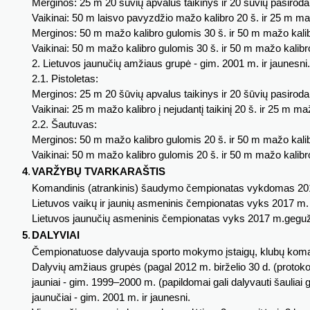
Merginos: 25 m 20 šūvių apvalus taikinys ir 20 šūvių pasirodan
Vaikinai: 50 m laisvo pavyzdžio mažo kalibro 20 š. ir 25 m ma
Merginos: 50 m mažo kalibro gulomis 30 š. ir 50 m mažo kalib
Vaikinai: 50 m mažo kalibro gulomis 30 š. ir 50 m mažo kalibro
2. Lietuvos jaunučių amžiaus grupė - gim. 2001 m. ir jaunesni.
2.1. Pistoletas:
Merginos: 25 m 20 šūvių apvalus taikinys ir 20 šūvių pasirodan
Vaikinai: 25 m mažo kalibro į nejudantį taikinį 20 š. ir 25 m mažo
2.2. Šautuvas:
Merginos: 50 m mažo kalibro gulomis 20 š. ir 50 m mažo kalibr
Vaikinai: 50 m mažo kalibro gulomis 20 š. ir 50 m mažo kalibro
4
.
VARŽYBŲ TVARKARAŠTIS
Komandinis (atrankinis) šaudymo čempionatas vykdomas 2017
Lietuvos vaikų ir jaunių asmeninis čempionatas vyks 2017 m
Lietuvos jaunučių asmeninis čempionatas vyks 2017 m.geguž
5
.
DALYVIAI
Čempionatuose dalyvauja sporto mokymo įstaigų, klubų kom
Dalyvių amžiaus grupės (pagal 2012 m. birželio 30 d. (protoko
jauniai - gim. 1999–2000 m. (papildomai gali dalyvauti šauliai
jaunučiai - gim. 2001 m. ir jaunesni.