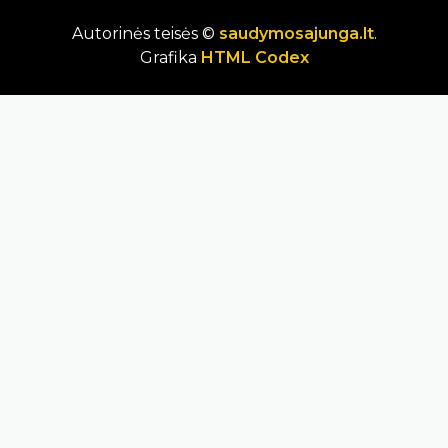
Autorinės teisės ©
saudymosajunga.lt
.
Grafika
HTML Codex