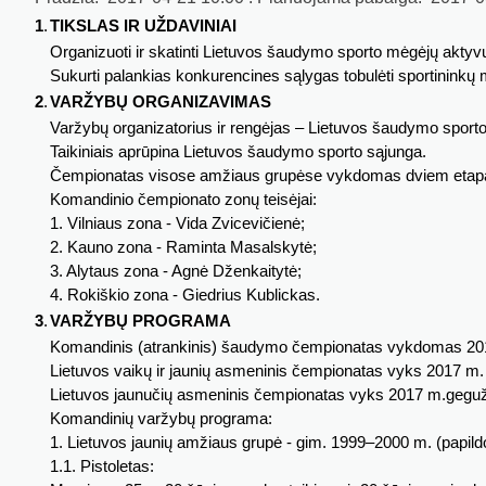
1
.
TIKSLAS IR UŽDAVINIAI
Organizuoti ir skatinti Lietuvos šaudymo sporto mėgėjų akty
Sukurti palankias konkurencines sąlygas tobulėti sportininkų 
2
.
VARŽYBŲ ORGANIZAVIMAS
Varžybų organizatorius ir rengėjas – Lietuvos šaudymo sporto
Taikiniais aprūpina Lietuvos šaudymo sporto sąjunga.
Čempionatas visose amžiaus grupėse vykdomas dviem etapai
Komandinio čempionato zonų teisėjai:
1. Vilniaus zona - Vida Zvicevičienė;
2. Kauno zona - Raminta Masalskytė;
3. Alytaus zona - Agnė Dženkaitytė;
4. Rokiškio zona - Giedrius Kublickas.
3
.
VARŽYBŲ PROGRAMA
Komandinis (atrankinis) šaudymo čempionatas vykdomas 2017
Lietuvos vaikų ir jaunių asmeninis čempionatas vyks 2017 m
Lietuvos jaunučių asmeninis čempionatas vyks 2017 m.geguž
Komandinių varžybų programa:
1. Lietuvos jaunių amžiaus grupė - gim. 1999–2000 m. (papildo
1.1. Pistoletas: