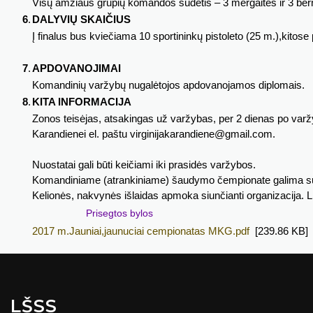
Visų amžiaus grupių komandos sudėtis – 3 mergaitės ir 3 bern
6
.
DALYVIŲ SKAIČIUS
Į finalus bus kviečiama 10 sportininkų pistoleto (25 m.),kito
7
.
APDOVANOJIMAI
Komandinių varžybų nugalėtojos apdovanojamos diplomais.
8
.
KITA INFORMACIJA
Zonos teisėjas, atsakingas už varžybas, per 2 dienas po varžybų
Karandienei el. paštu virginijakarandiene@gmail.com.
Nuostatai gali būti keičiami iki prasidės varžybos.
Komandiniame (atrankiniame) šaudymo čempionate galima su
Kelionės, nakvynės išlaidas apmoka siunčianti organizacija. L
Prisegtos bylos
2017 m.Jauniai,jaunuciai cempionatas MKG.pdf
[239.86 KB]
LŠSS