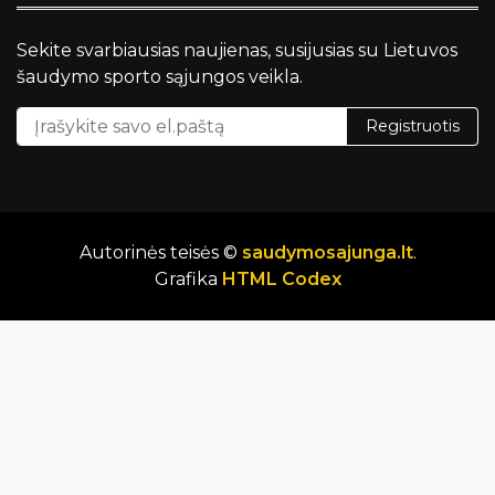
Sekite svarbiausias naujienas, susijusias su Lietuvos
šaudymo sporto sąjungos veikla.
Registruotis
Autorinės teisės ©
saudymosajunga.lt
.
Grafika
HTML Codex