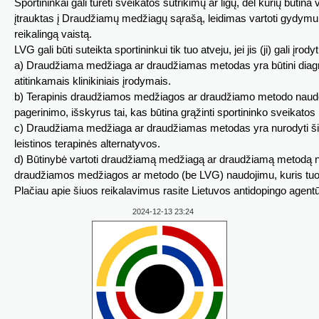
Sportininkai gali turėti sveikatos sutrikimų ar ligų, dėl kurių būtina 
įtrauktas į Draudžiamų medžiagų sąrašą, leidimas vartoti gydymui (L
reikalingą vaistą.
LVG gali būti suteikta sportininkui tik tuo atveju, jei jis (ji) gali įro
a) Draudžiama medžiaga ar draudžiamas metodas yra būtini diagnozuo
atitinkamais klinikiniais įrodymais.
b) Terapinis draudžiamos medžiagos ar draudžiamo metodo naudoj
pagerinimo, išskyrus tai, kas būtina grąžinti sportininko sveikatos
c) Draudžiama medžiaga ar draudžiamas metodas yra nurodyti šiai m
leistinos terapinės alternatyvos.
d) Būtinybė vartoti draudžiamą medžiagą ar draudžiamą metodą nėr
draudžiamos medžiagos ar metodo (be LVG) naudojimu, kuris tu
Plačiau apie šiuos reikalavimus rasite Lietuvos antidopingo agen
2024-12-13 23:24