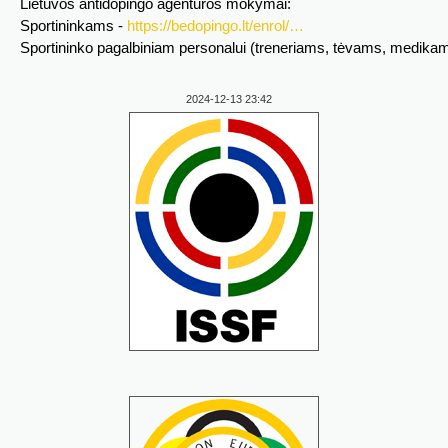
Lietuvos antidopingo agentūros mokymai:
Sportininkams -
https://bedopingo.lt/enrol/…
Sportininko pagalbiniam personalui (treneriams, tėvams, medika
2024-12-13 23:42