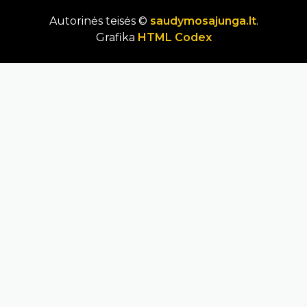
Autorinės teisės ©
saudymosajunga.lt
.
Grafika
HTML Codex