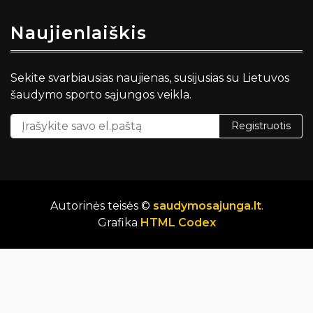
Naujienlaiškis
Sekite svarbiausias naujienas, susijusias su Lietuvos
šaudymo sporto sąjungos veikla.
Registruotis
Autorinės teisės ©
saudymosajunga.lt
.
Grafika
HTML Codex