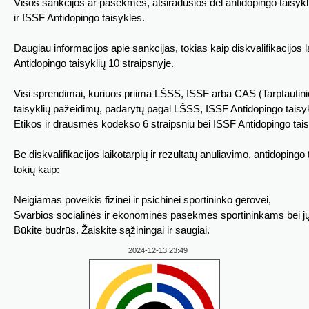
Visos sankcijos ar pasekmės, atsiradusios dėl antidopingo taisyklių
ir ISSF Antidopingo taisykles.
Daugiau informacijos apie sankcijas, tokias kaip diskvalifikacijos l
Antidopingo taisyklių 10 straipsnyje.
Visi sprendimai, kuriuos priima LŠSS, ISSF arba CAS (Tarptautinio
taisyklių pažeidimų, padarytų pagal LŠSS, ISSF Antidopingo taisyk
Etikos ir drausmės kodekso 6 straipsniu bei ISSF Antidopingo taisy
Be diskvalifikacijos laikotarpių ir rezultatų anuliavimo, antidopingo 
tokių kaip:
Neigiamas poveikis fizinei ir psichinei sportininko gerovei,
Svarbios socialinės ir ekonominės pasekmės sportininkams bei jų 
Būkite budrūs. Žaiskite sąžiningai ir saugiai.
2024-12-13 23:49