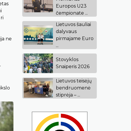
etas
Europos U23
i
čempionate ...
ri
Lietuvos šauliai
dalyvaus
pirmajame Euro
ija ne
...
Stovyklos
Snaiperis 2026
r
Lietuvos teisėjų
bendruomenė
ikslo
stiprėja – ...