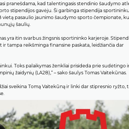
si pranešdama, kad talentingasis stendinio šaudymo atl
to stipendijos gavėju. Ši garbinga stipendija sportininku
– 8 vietą pasaulio jaunimo šaudymo sporto čempionate, ku
aunųjų šaulių.
as yra itin svarbus žingsnis sportininko karjeroje. Stipend
t ir tampa reikšminga finansine paskata, leidžiančia dar
inkui. Toks palaikymas ženkliai prisideda prie sudėtingo i
mpinių žaidynių (LA28),“ – sako šaulys Tomas Vaitekūnas.
i sveikina Tomą Vaitekūną ir linki dar stipresnio ryžto, t
e.