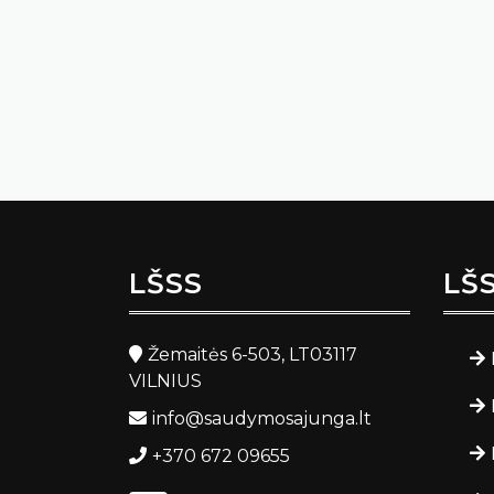
LŠSS
LŠ
Žemaitės 6-503, LT03117
VILNIUS
info@saudymosajunga.lt
+370 672 09655