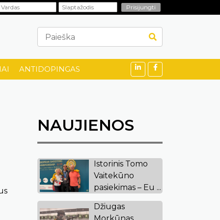
AI
ANTIDOPINGAS
NAUJIENOS
Istorinis Tomo
Vaitekūno
pasiekimas – Eu ...
us
Džiugas
Morkūnas