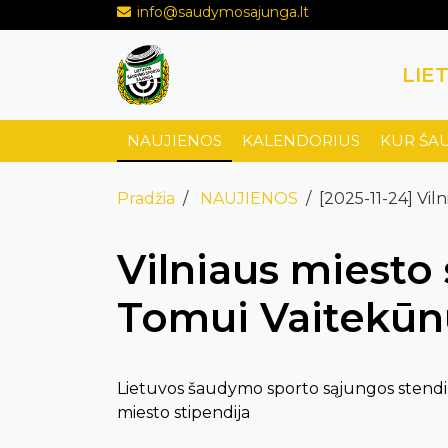
info@saudymosajunga.lt
LIE
NAUJIENOS
KALENDORIUS
KUR ŠA
Pradžia
NAUJIENOS
[2025-11-24] Vil
Vilniaus miesto s
Tomui Vaitekūn
Lietuvos šaudymo sporto sąjungos stendin
miesto stipendija