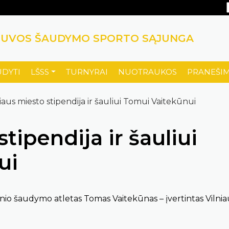
TUVOS ŠAUDYMO SPORTO SĄJUNGA
UDYTI
LŠSS
TURNYRAI
NUOTRAUKOS
PRANEŠIM
niaus miesto stipendija ir šauliui Tomui Vaitekūnui
tipendija ir šauliui
ui
io šaudymo atletas Tomas Vaitekūnas – įvertintas Vilnia