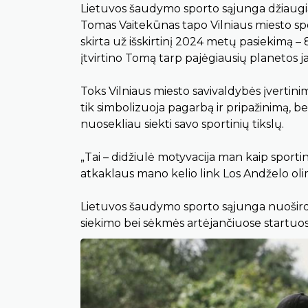
Lietuvos šaudymo sporto sąjunga džiaugia
Tomas Vaitekūnas tapo Vilniaus miesto spor
skirta už išskirtinį 2024 metų pasiekimą 
įtvirtino Tomą tarp pajėgiausių planetos j
Toks Vilniaus miesto savivaldybės įvertinim
tik simbolizuoja pagarbą ir pripažinimą, be
nuosekliau siekti savo sportinių tikslų.
„Tai – didžiulė motyvacija man kaip sportin
atkaklaus mano kelio link Los Andželo oli
Lietuvos šaudymo sporto sąjunga nuoširdžia
siekimo bei sėkmės artėjančiuose startuos