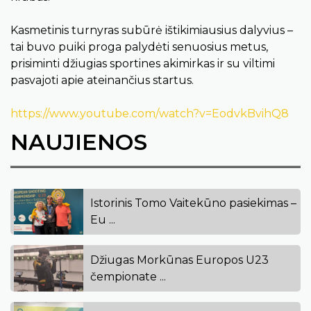
Kasmetinis turnyras subūrė ištikimiausius dalyvius –
tai buvo puiki proga palydėti senuosius metus,
prisiminti džiugias sportines akimirkas ir su viltimi
pasvajoti apie ateinančius startus.
https://www.youtube.com/watch?v=EodvkBvihQ8
NAUJIENOS
Istorinis Tomo Vaitekūno pasiekimas –
Eu ...
Džiugas Morkūnas Europos U23
čempionate ...