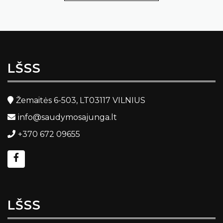
LŠSS
Žemaitės 6-503, LT03117 VILNIUS
info@saudymosajunga.lt
+370 672 09655
LŠSS