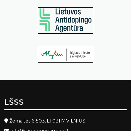
LŠSS
Žemaitės 6-503, LT03117 VILNIUS
info@saudymosajunga.lt