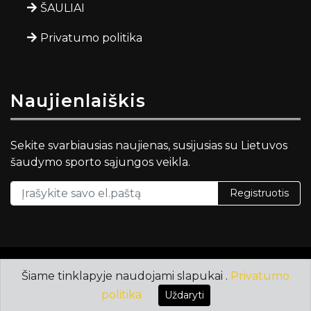
ŠAULIAI
Privatumo politika
Naujienlaiškis
Sekite svarbiausias naujienas, susijusias su Lietuvos
šaudymo sporto sąjungos veikla.
Registruotis
Autorinės teisės ©
saudymosajunga.lt
.
Šiame tinklapyje naudojami slapukai .
Privatumo
Grafika
HTML Codex
politika
Uždaryti