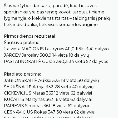
Šios varžybos dar kartą parodė, kad Lietuvos
sportininkai yra pasirengę kovoti tarptautiniame
lygmenyje, o kiekvienas startas – tai žingsnis į priekį
tiek individualiai, tiek visos komandos augime.
Pirmos dienos rezultatai
Šautuvo pratime:
1-a vieta MAČIONIS Laurynas 411,0 1tšk. iš 41 dalyvo
JARCEV Jaroslav 580,9 14 vieta 18 dalyvių
PASTARNOKAITĖ Gustė 390,3 34 vieta 52 dalyvės
Pistoleto pratime:
JABLONSKAITĖ Auksė 525 18 vieta 30 dalyvių
ŠERKŠNAITĖ Adrija 332 28 vieta 40 dalyvių
CICKEVIČIUS Matas 365 12 vieta 62 dalyviai
KUČAITIS Martynas 362 16 vieta 62 dalyviai
PAPIEVIS Simonas 361 18 vieta 62 dalyviai
ČESNAVIČIUS Rokas 347 30 vieta 62 dalyviai