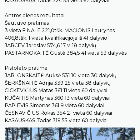
KASAUSKAS Tadas 324 53 vieta 62 dalyviai
Antros dienos rezultatai
Šautuvo pratimas:
3 vieta FINALE 221,0tšk. MAČIONIS Laurynas
406,8tšk. 1 vieta kvalifikacijoje iš 41 dalyvio
JARCEV Jaroslav 574,6 17 v. 18 dalyvių
PASTARNOKAITĖ Gustė 384,5 41 vieta 53 dalyvės
Pistoleto pratime:
JABLONSKAITĖ Auksė 531 10 vieta 30 dalyvių
ŠERKŠNAITĖ Adrija 339 25 vieta 38 dalyvių
CICKEVIČIUS Matas 361 11 vieta 60 dalyviai
KUČAITIS Martynas 360 13 vieta 60 dalyviai
PAPIEVIS Simonas 361 9 vieta 60 dalyviai
ČESNAVIČIUS Rokas 354 21 vieta 60 dalyviai
KASAUSKAS Tadas 319 55 vieta 60 dalyviai