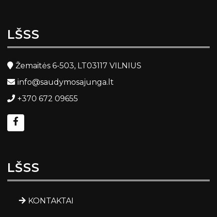
LŠSS
Žemaitės 6-503, LT03117 VILNIUS
info@saudymosajunga.lt
+370 672 09655
LŠSS
KONTAKTAI