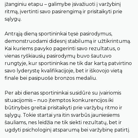
įžanginiu etapu – galimybe įsivažiuoti į varžybinį
ritmą, įvertinti savo pasirengimą ir prisitaikyti prie
sąlygų.
Antrąją dieną sportininkai tęsė pasirodymus,
demonstruodami didesnį stabilumą ir užtikrintumą.
Kai kuriems pavyko pagerinti savo rezultatus, o
vienas ryškiausių pasirodymų buvo šautuvo
rungtyje, kur sportininkas ne tik dar kartą patvirtino
savo lyderystę kvalifikacijoje, bet ir iškovojo vietą
finale bei pasipuošė bronzos medaliu.
Per abi dienas sportininkai susidūrė su įvairiomis
situacijomis – nuo įtemptos konkurencijos iki
būtinybės greitai prisitaikyti prie varžybų ritmo ir
sąlygų. Tokie startai yra itin svarbūs jauniesiems
šauliams, nes leidžia ne tik siekti rezultatų, bet ir
ugdyti psichologinį atsparumą bei varžybinę patirtį.