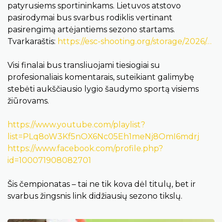
patyrusiems sportininkams. Lietuvos atstovo
pasirodymai bus svarbus rodiklis vertinant
pasirengimą artėjantiems sezono startams.
Tvarkaraštis:
https://esc-shooting.org/storage/2026/…
Visi finalai bus transliuojami tiesiogiai su
profesionaliais komentarais, suteikiant galimybę
stebėti aukščiausio lygio šaudymo sportą visiems
žiūrovams.
https://www.youtube.com/playlist?
list=PLq8oW3Kf5nOX6Nc05Eh1meNj8OmI6mdrj
https://www.facebook.com/profile.php?
id=100071908082701
Šis čempionatas – tai ne tik kova dėl titulų, bet ir
svarbus žingsnis link didžiausių sezono tikslų.