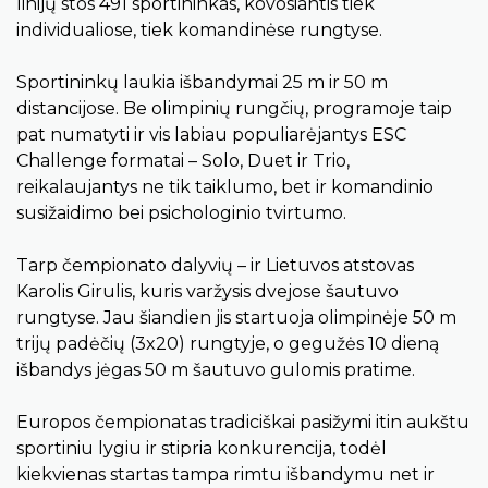
linijų stos 491 sportininkas, kovosiantis tiek
individualiose, tiek komandinėse rungtyse.
Sportininkų laukia išbandymai 25 m ir 50 m
distancijose. Be olimpinių rungčių, programoje taip
pat numatyti ir vis labiau populiarėjantys ESC
Challenge formatai – Solo, Duet ir Trio,
reikalaujantys ne tik taiklumo, bet ir komandinio
susižaidimo bei psichologinio tvirtumo.
Tarp čempionato dalyvių – ir Lietuvos atstovas
Karolis Girulis, kuris varžysis dvejose šautuvo
rungtyse. Jau šiandien jis startuoja olimpinėje 50 m
trijų padėčių (3x20) rungtyje, o gegužės 10 dieną
išbandys jėgas 50 m šautuvo gulomis pratime.
Europos čempionatas tradiciškai pasižymi itin aukštu
sportiniu lygiu ir stipria konkurencija, todėl
kiekvienas startas tampa rimtu išbandymu net ir