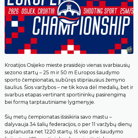
Kroatijos Osijeko mieste prasidėjo vienas svarbiausių
sezono startų – 25 m ir 50 m Europos šaudymo
sporto čempionatas, subūręs stipriausius žemyno
šaulius. Šios varžybos – ne tik kova dėl medalių, bet ir
svarbus etapas vertinant sportininkų pasirengimą
bei formą tarptautiniame lygmenyje.
Šių metų čempionatas išsiskiria savo mastu –
dalyvauja 34 šalių federacijos, o per 11 varžybų dienų
suplanuota net 1220 startų. Iš viso prie šaudymo