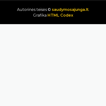
Autorinės teisės ©
saudymosajunga.lt
.
Grafika
HTML Codex