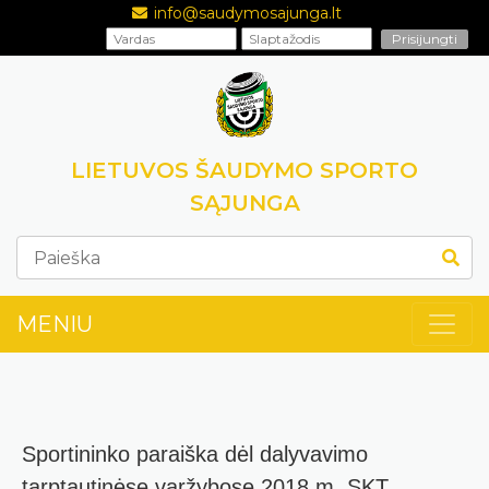
info@saudymosajunga.lt
LIETUVOS ŠAUDYMO SPORTO
SĄJUNGA
MENIU
Sportininko paraiška dėl dalyvavimo
tarptautinėse varžybose 2018 m. SKT