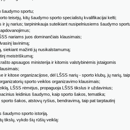
su šaudymo sportu;
to teisėjų, kitų šaudymo sporto specialistų kvalifikacijai kelti;
 ir jų narius; tarpininkauja suteikiant nusipelniusiems šaudymo sportu
 apdovanojimus;
s LŠSS nariams juos dominančiais klausimais;
dvasinį lavinimą;
ą, siekiant mažinti jų nusikalstamumą;
tinį meistriškumą;
rašto apsaugos ministerija ir kitomis valstybinėmis įstaigomis
lausimais;
se ir kitose organizacijose, dėl LŠSS narių - sporto klubų, jų narių, taip
 ir organizatorių sporto veiklos organizavimo klausimais;
 veiklą, LŠSS rėmėjus, propaguoja LŠSS tikslus ir uždavinius;
ormacinius leidinius šaudymo, kaip sporto šakos, tematika;
 sporto šakos, atstovų ryšius, bendravimą, taip pat tarptautinį
s šaudymo sporto istoriją.
 tikslų, vykdo šių rūšių veiklą: