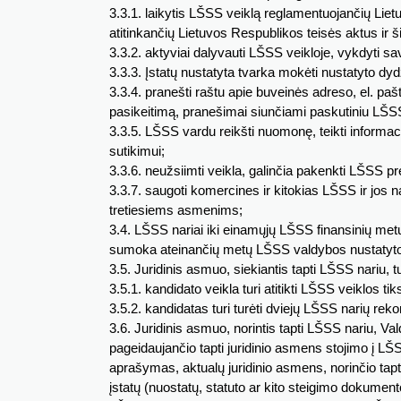
3.3.1. laikytis LŠSS veiklą reglamentuojančių Lie
atitinkančių Lietuvos Respublikos teisės aktus ir š
3.3.2. aktyviai dalyvauti LŠSS veikloje, vykdyti sa
3.3.3. Įstatų nustatyta tvarka mokėti nustatyto dyd
3.3.4. pranešti raštu apie buveinės adreso, el. pašt
pasikeitimą, pranešimai siunčiami paskutiniu LŠSS 
3.3.5. LŠSS vardu reikšti nuomonę, teikti informac
sutikimui;
3.3.6. neužsiimti veikla, galinčia pakenkti LŠSS pres
3.3.7. saugoti komercines ir kitokias LŠSS ir jos na
tretiesiems asmenims;
3.4. LŠSS nariai iki einamųjų LŠSS finansinių me
sumoka ateinančių metų LŠSS valdybos nustatyto 
3.5. Juridinis asmuo, siekiantis tapti LŠSS nariu, turi
3.5.1. kandidato veikla turi atitikti LŠSS veiklos t
3.5.2. kandidatas turi turėti dviejų LŠSS narių re
3.6. Juridinis asmuo, norintis tapti LŠSS nariu, Va
pageidaujančio tapti juridinio asmens stojimo į L
aprašymas, aktualų juridinio asmens, norinčio tapt
įstatų (nuostatų, statuto ar kito steigimo dokumento