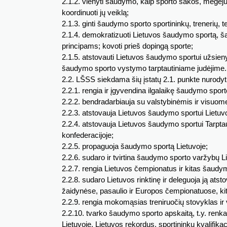
2.1.2. vienyti šaudymo, kaip sporto šakos, mėgėjus
koordinuoti jų veiklą;
2.1.3. ginti šaudymo sporto sportininkų, trenerių, tei
2.1.4. demokratizuoti Lietuvos šaudymo sportą, šali
principams; kovoti prieš dopingą sporte;
2.1.5. atstovauti Lietuvos šaudymo sportui užsien
šaudymo sporto vystymo tarptautiniame judėjime.
2.2. LŠSS siekdama šių įstatų 2.1. punkte nurodytų
2.2.1. rengia ir įgyvendina ilgalaikę šaudymo spor
2.2.2. bendradarbiauja su valstybinėmis ir visuom
2.2.3. atstovauja Lietuvos šaudymo sportui Lietuvos
2.2.4. atstovauja Lietuvos šaudymo sportui Tarpt
konfederacijoje;
2.2.5. propaguoja šaudymo sportą Lietuvoje;
2.2.6. sudaro ir tvirtina šaudymo sporto varžybų L
2.2.7. rengia Lietuvos čempionatus ir kitas šaudy
2.2.8. sudaro Lietuvos rinktinę ir deleguoja ją a
žaidynėse, pasaulio ir Europos čempionatuose, k
2.2.9. rengia mokomąsias treniruočių stovyklas i
2.2.10. tvarko šaudymo sporto apskaitą, t.y. renka
Lietuvoje, Lietuvos rekordus, sportininkų kvalifikacij