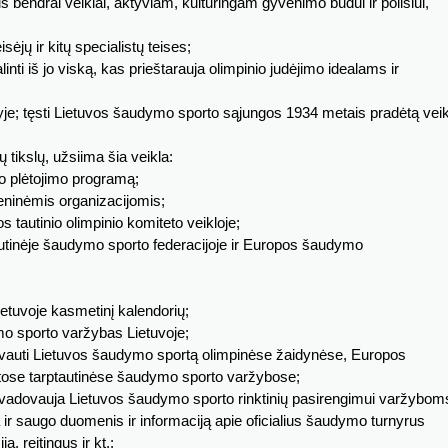
 bendrai veiklai, aktyviam, kultūringam gyvenimo būdui ir poilsiui,
sėjų ir kitų specialistų teises;
nti iš jo viską, kas prieštarauja olimpinio judėjimo idealams ir
yje; tęsti Lietuvos šaudymo sporto sąjungos 1934 metais pradėtą veik
 tikslų, užsiima šia veikla:
to plėtojimo programą;
eninėmis organizacijomis;
 tautinio olimpinio komiteto veikloje;
autinėje šaudymo sporto federacijoje ir Europos šaudymo
ietuvoje kasmetinį kalendorių;
mo sporto varžybas Lietuvoje;
tstovauti Lietuvos šaudymo sportą olimpinėse žaidynėse, Europos
itose tarptautinėse šaudymo sporto varžybose;
r vadovauja Lietuvos šaudymo sporto rinktinių pasirengimui varžybom
 ir saugo duomenis ir informaciją apie oficialius šaudymo turnyrus
ą, reitingus ir kt.;