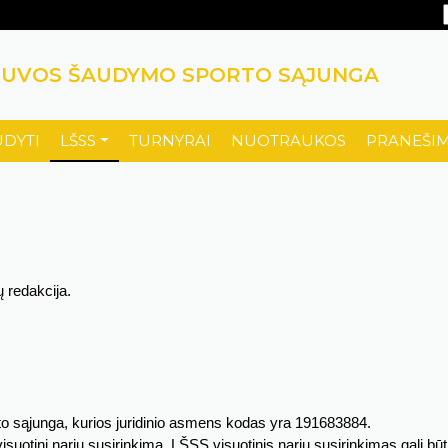
TUVOS ŠAUDYMO SPORTO SĄJUNGA
UDYTI
LŠSS
TURNYRAI
NUOTRAUKOS
PRANEŠIM
 redakcija.
o sąjunga, kurios juridinio asmens kodas yra 191683884.
uotinį narių susirinkimą. LŠSS visuotinis narių susirinkimas gali būt