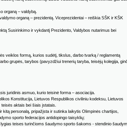
o organą – valdybą.
aldymo organą – prezidentą. Viceprezidentai – reiškia SŠK ir KŠK
rinktą Susirinkimo ir vykdantį Prezidento, Valdybos nutarimus bei
ės veiklos formą, kurios sudėtį, tikslus, darbo tvarką / reglamentą
 darbo grupės, tarybos (pavyzdžiui trenerių taryba, teisėjų kolegija, gin
is juridinis asmuo, kurio teisinė forma – asociacija.
kos Konstitucija, Lietuvos Respublikos civiliniu kodeksu, Lietuvos
teisės aktais bei šiais įstatais.
r kitą personalą, pripažįsta ir sutinka laikytis Olimpinės chartijos,
dymo sporto federacijos antidopingo taisyklių;
em lygias teises turinčioms šaudymo sporto šakoms - stendinio šaudy