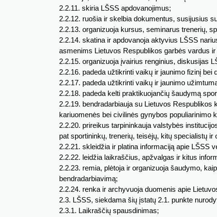
2.2.11. skiria LŠSS apdovanojimus;
2.2.12. ruošia ir skelbia dokumentus, susijusius 
2.2.13. organizuoja kursus, seminarus trenerių, spor
2.2.14. skatina ir apdovanoja aktyvius LŠSS narius
asmenims Lietuvos Respublikos garbės vardus ir
2.2.15. organizuoja įvairius renginius, diskusija
2.2.16. padeda užtikrinti vaikų ir jaunimo fizinį bei 
2.2.17. padeda užtikrinti vaikų ir jaunimo užimtum
2.2.18. padeda kelti praktikuojančių šaudymą spor
2.2.19. bendradarbiauja su Lietuvos Respublikos k
kariuomenės bei civilinės gynybos populiarinimo k
2.2.20. prireikus tarpininkauja valstybės institucijo
pat sportininkų, trenerių, teisėjų, kitų specialistų
2.2.21. skleidžia ir platina informaciją apie LŠSS
2.2.22. leidžia laikraščius, apžvalgas ir kitus inf
2.2.23. remia, plėtoja ir organizuoja šaudymo, kaip
bendradarbiavimą;
2.2.24. renka ir archyvuoja duomenis apie Lietuvo
2.3. LŠSS, siekdama šių įstatų 2.1. punkte nurodytų
2.3.1. Laikraščių spausdinimas;