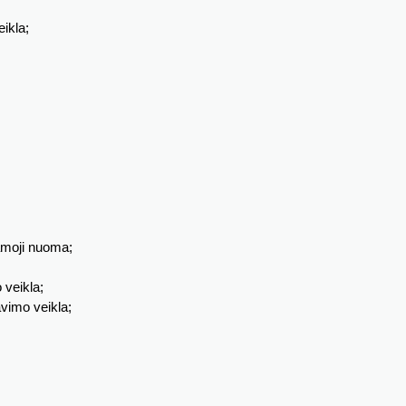
eikla;
kamoji nuoma;
 veikla;
avimo veikla;