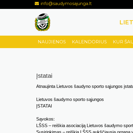
info@saudymosajunga.lt
LIE
NAUJIENOS
KALENDORIUS
KUR ŠA
Įstatai
Atnaujinta Lietuvos šaudyno sporto sąjungos įstatų
Lietuvos šaudymo sporto sąjungos
ĮSTATAI
Sąvokos:
LŠSS – reiškia asociaciją Lietuvos šaudymo sport
Susirinkimas – reiškia LŠSS aukščiausią organą vis