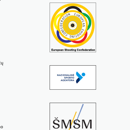
čų
mo