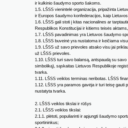
ir kulkinio šaudymo sporto šakoms.
1.5. LŠSS vienintelė organizacija, pripažinta Lietu
ir Europos šaudymo konfederacijos, kaip Lietuvo
1.6. LŠSS gali stoti į kitas nacionalines ar tarptaut
Respublikos Konstitucijai ir kitiems teisės aktams
1.7. LŠSS pavadinimas yra Lietuvos šaudymo spo
1.8. LŠSS buveinė yra nustatoma ir keičiama visuo
1.9. LŠSS už savo prievoles atsako visu jai prikl
už LŠSS prievoles.
1.10. LŠSS turi savo balansą, antspaudą su savo p
simboliką), sąskaitas Lietuvos Respublikoje regist
tvarka.
1.11. LŠSS veiklos terminas neribotas. LŠSS finan
1.12. LŠSS yra paramos gavėja ir turi teisę gauti
nustatyta tvarka.
2. LŠSS veiklos tikslai ir rūšys
2.1. LŠSS veiklos tikslai:
2.1.1. plėtoti, populiarinti ir apjungti šaudymo spor
sportininkus;