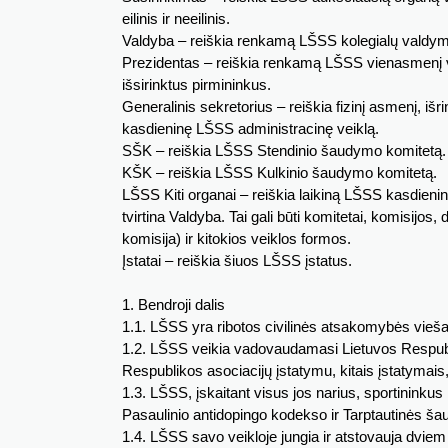
eilinis ir neeilinis.
Valdyba – reiškia renkamą LŠSS kolegialų valdym
Prezidentas – reiškia renkamą LŠSS vienasmenį v
išsirinktus pirmininkus.
Generalinis sekretorius – reiškia fizinį asmenį, iš
kasdieninę LŠSS administracinę veiklą.
SŠK – reiškia LŠSS Stendinio šaudymo komitetą.
KŠK – reiškia LŠSS Kulkinio šaudymo komitetą.
LŠSS Kiti organai – reiškia laikiną LŠSS kasdienin
tvirtina Valdyba. Tai gali būti komitetai, komisijos,
komisija) ir kitokios veiklos formos.
Įstatai – reiškia šiuos LŠSS įstatus.
1. Bendroji dalis
1.1. LŠSS yra ribotos civilinės atsakomybės viešas
1.2. LŠSS veikia vadovaudamasi Lietuvos Respubli
Respublikos asociacijų įstatymu, kitais įstatymais, 
1.3. LŠSS, įskaitant visus jos narius, sportininkus i
Pasaulinio antidopingo kodekso ir Tarptautinės šau
1.4. LŠSS savo veikloje jungia ir atstovauja dvi