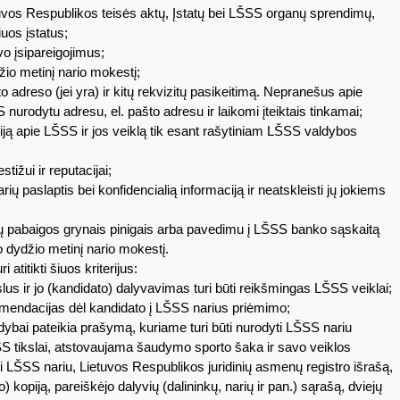
tuvos Respublikos teisės aktų, Įstatų bei LŠSS organų sprendimų,
iuos įstatus;
vo įsipareigojimus;
žio metinį nario mokestį;
o adreso (jei yra) ir kitų rekvizitų pasikeitimą. Nepranešus apie
nurodytu adresu, el. pašto adresu ir laikomi įteiktais tinkamai;
iją apie LŠSS ir jos veiklą tik esant rašytiniam LŠSS valdybos
tižui ir reputacijai;
rių paslaptis bei konfidencialią informaciją ir neatskleisti jų jokiems
tų pabaigos grynais pinigais arba pavedimu į LŠSS banko sąskaitą
dydžio metinį nario mokestį.
 atitikti šiuos kriterijus:
ikslus ir jo (kandidato) dalyvavimas turi būti reikšmingas LŠSS veiklai;
komendacijas dėl kandidato į LŠSS narius priėmimo;
ldybai pateikia prašymą, kuriame turi būti nurodyti LŠSS nariu
ŠSS tikslai, atstovaujama šaudymo sporto šaka ir savo veiklos
i LŠSS nariu, Lietuvos Respublikos juridinių asmenų registro išrašą,
) kopiją, pareiškėjo dalyvių (dalininkų, narių ir pan.) sąrašą, dviejų