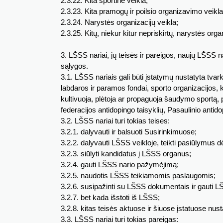
2.3.22. Kita sportinė veikla;
2.3.23. Kita pramogų ir poilsio organizavimo veikla
2.3.24. Narystės organizacijų veikla;
2.3.25. Kitų, niekur kitur nepriskirtų, narystės orga
3. LŠSS nariai, jų teisės ir pareigos, naujų LŠSS 
sąlygos.
3.1. LŠSS nariais gali būti įstatymų nustatyta tvarka
labdaros ir paramos fondai, sporto organizacijos, k
kultivuoja, plėtoja ar propaguoja šaudymo sportą, p
federacijos antidopingo taisyklių, Pasaulinio antido
3.2. LŠSS nariai turi tokias teises:
3.2.1. dalyvauti ir balsuoti Susirinkimuose;
3.2.2. dalyvauti LŠSS veikloje, teikti pasiūlymus 
3.2.3. siūlyti kandidatus į LŠSS organus;
3.2.4. gauti LŠSS nario pažymėjimą;
3.2.5. naudotis LŠSS teikiamomis paslaugomis;
3.2.6. susipažinti su LŠSS dokumentais ir gauti LŠ
3.2.7. bet kada išstoti iš LŠSS;
3.2.8. kitas teisės aktuose ir šiuose įstatuose nust
3.3. LŠSS nariai turi tokias pareigas: