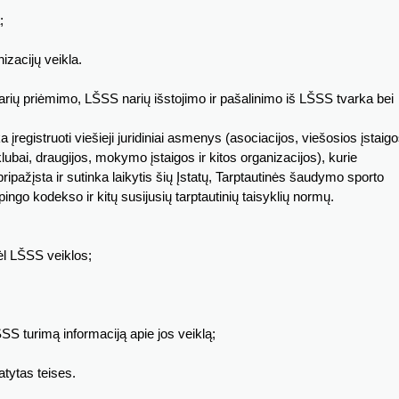
;
nizacijų veikla.
narių priėmimo, LŠSS narių išstojimo ir pašalinimo iš LŠSS tvarka bei
 įregistruoti viešieji juridiniai asmenys (asociacijos, viešosios įstaigo
lubai, draugijos, mokymo įstaigos ir kitos organizacijos), kurie
ripažįsta ir sutinka laikytis šių Įstatų, Tarptautinės šaudymo sporto
pingo kodekso ir kitų susijusių tarptautinių taisyklių normų.
dėl LŠSS veiklos;
SS turimą informaciją apie jos veiklą;
atytas teises.