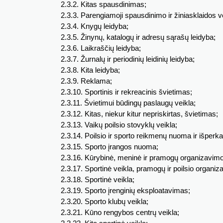
2.3.2. Kitas spausdinimas;
2.3.3. Parengiamoji spausdinimo ir žiniasklaidos v
2.3.4. Knygų leidyba;
2.3.5. Žinynų, katalogų ir adresų sąrašų leidyba;
2.3.6. Laikraščių leidyba;
2.3.7. Žurnalų ir periodinių leidinių leidyba;
2.3.8. Kita leidyba;
2.3.9. Reklama;
2.3.10. Sportinis ir rekreacinis švietimas;
2.3.11. Švietimui būdingų paslaugų veikla;
2.3.12. Kitas, niekur kitur nepriskirtas, švietimas;
2.3.13. Vaikų poilsio stovyklų veikla;
2.3.14. Poilsio ir sporto reikmenų nuoma ir išper
2.3.15. Sporto įrangos nuoma;
2.3.16. Kūrybinė, meninė ir pramogų organizavimo
2.3.17. Sportinė veikla, pramogų ir poilsio organiz
2.3.18. Sportinė veikla;
2.3.19. Sporto įrenginių eksploatavimas;
2.3.20. Sporto klubų veikla;
2.3.21. Kūno rengybos centrų veikla;