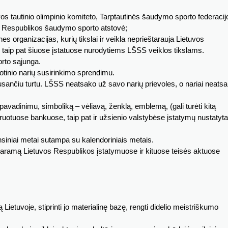
vos tautinio olimpinio komiteto, Tarptautinės šaudymo sporto federacij
s Respublikos šaudymo sporto atstovė;
ines organizacijas, kurių tikslai ir veikla neprieštarauja Lietuvos
, taip pat šiuose įstatuose nurodytiems LŠSS veiklos tikslams.
rto sąjunga.
tinio narių susirinkimo sprendimu.
ausančiu turtu. LŠSS neatsako už savo narių prievoles, o nariai neats
avadinimu, simboliką – vėliavą, ženklą, emblemą, (gali turėti kitą
ruotuose bankuose, taip pat ir užsienio valstybėse įstatymų nustatyta
siniai metai sutampa su kalendoriniais metais.
 paramą Lietuvos Respublikos įstatymuose ir kituose teisės aktuose
tą Lietuvoje, stiprinti jo materialinę bazę, rengti didelio meistriškumo