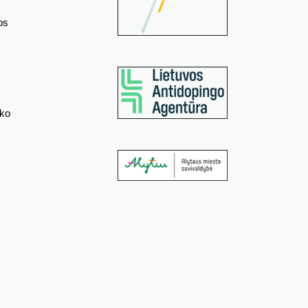
os
ako