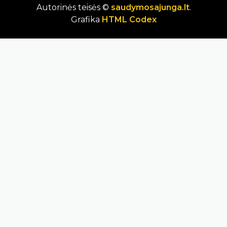
Autorinės teisės ©
saudymosajunga.lt
.
Grafika
HTML Codex