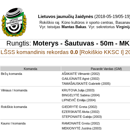
Lietuvos jaunučių žaidynės
(2018-05-19/05-19
Rokiškio raj. Kūno kultūros ir sporto centras, Basanav
Vyr. teisėjas
Mantas Bakas
. Vyr. sekretorius
Virgini
Rungtis:
Moterys - Šautuvas - 50m - MKG
LŠSS komandinis rekordas
0.0
[Rokiškio KKSC I] 2
Komanda
Pavardė Vardas (GM)
Biržų komanda
AŠAKAITĖ Vilmantė (2002)
GAILIŪNAITĖ Agnė (2002)
TAMAŠAUSKAITĖ Gabrielė (2005)
Vilniaus I komanda
KRUTOVA Julija (2003)
BINGELYTĖ Sabina (2004)
LIPNEVIČ Emilija (2004)
Rokiškio komanda
GIEDRYTĖ Greta (2002)
EZERSKAITĖ Alvita (2002)
STEPONAITĖ Gabija (2003)
Kauno I komanda
RAMONAITĖ Greta (2002)
MEKIONYTĖ Justina (2003)