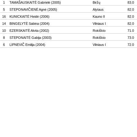
1
TAMAŠAUSKAITĖ Gabrielė (2005)
Biržų
83.0
5
STEPONAVIČIENĖ Agnė (2005)
Alytaus
82.0
16
KUNICKAITĖ Heidė (2006)
Kauno II
82.0
14
BINGELYTĖ Sabina (2004)
Vilniaus I
82.0
10
EZERSKAITĖ Alvita (2002)
Rokiškio
71.0
8
STEPONAITĖ Gabija (2003)
Rokiškio
73.0
6
LIPNEVIČ Emilija (2004)
Vilniaus I
72.0