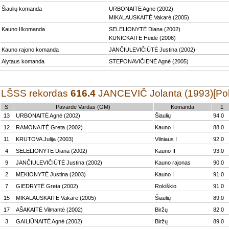
Šiaulių komanda
URBONAITĖ Agnė (2002)
MIKALAUSKAITĖ Vakarė (2005)
Kauno IIkomanda
SELELIONYTĖ Diana (2002)
KUNICKAITĖ Heidė (2006)
Kauno rajono komanda
JANČIULEVIČIŪTĖ Justina (2002)
Alytaus komanda
STEPONAVIČIENĖ Agnė (2005)
LŠSS rekordas
616.4
JANCEVIČ Jolanta (1993)[Polo
S
Pavardė Vardas (GM)
Komanda
1
13
URBONAITĖ Agnė (2002)
Šiaulių
94.0
12
RAMONAITĖ Greta (2002)
Kauno I
88.0
11
KRUTOVA Julija (2003)
Vilniaus I
92.0
4
SELELIONYTĖ Diana (2002)
Kauno II
93.0
9
JANČIULEVIČIŪTĖ Justina (2002)
Kauno rajonas
90.0
2
MEKIONYTĖ Justina (2003)
Kauno I
91.0
7
GIEDRYTĖ Greta (2002)
Rokiškio
91.0
15
MIKALAUSKAITĖ Vakarė (2005)
Šiaulių
89.0
17
AŠAKAITĖ Vilmantė (2002)
Biržų
82.0
3
GAILIŪNAITĖ Agnė (2002)
Biržų
89.0