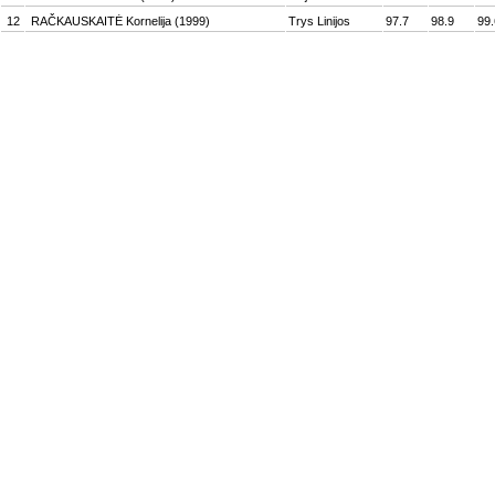
12
RAČKAUSKAITĖ Kornelija (1999)
Trys Linijos
97.7
98.9
99.