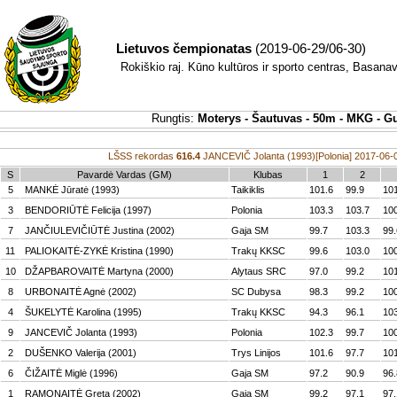
Lietuvos čempionatas
(2019-06-29/06-30)
Rokiškio raj. Kūno kultūros ir sporto centras, Basanav
Rungtis:
Moterys - Šautuvas - 50m - MKG - Gu
LŠSS rekordas
616.4
JANCEVIČ Jolanta (1993)[Polonia] 2017-06-0
S
Pavardė Vardas (GM)
Klubas
1
2
5
MANKĖ Jūratė (1993)
Taikiklis
101.6
99.9
10
3
BENDORIŪTĖ Felicija (1997)
Polonia
103.3
103.7
10
7
JANČIULEVIČIŪTĖ Justina (2002)
Gaja SM
99.7
103.3
99.
11
PALIOKAITĖ-ZYKĖ Kristina (1990)
Trakų KKSC
99.6
103.0
10
10
DŽAPBAROVAITĖ Martyna (2000)
Alytaus SRC
97.0
99.2
10
8
URBONAITĖ Agnė (2002)
SC Dubysa
98.3
99.2
10
4
ŠUKELYTĖ Karolina (1995)
Trakų KKSC
94.3
96.1
10
9
JANCEVIČ Jolanta (1993)
Polonia
102.3
99.7
10
2
DUŠENKO Valerija (2001)
Trys Linijos
101.6
97.7
10
6
ČIŽAITĖ Miglė (1996)
Gaja SM
97.2
90.9
96.
1
RAMONAITĖ Greta (2002)
Gaja SM
99.2
97.1
97.