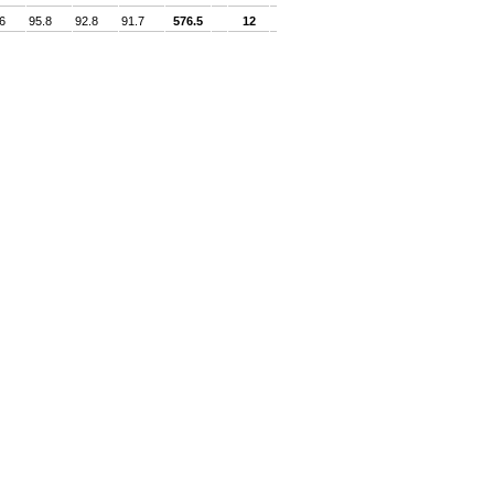
6
95.8
92.8
91.7
576.5
12