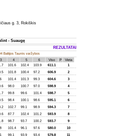
ičiaus g. 3, Rokiškis
lint - Suaugę
REZULTATAI
4 Baltijos Taurės varžybos
3
4
5
6
Viso
P
Vieta
1.7
101.6
102.4
103.9
611.1
1
0.5
101.8
100.4
97.2
606.9
2
6
101.4
101.3
99.3
604.6
3
0.6
98.0
100.7
97.0
598.9
4
1.7
99.8
99.6
101.4
598.7
5
0.5
98.4
100.1
98.6
595.1
6
3.2
102.7
99.1
98.9
594.3
7
0.6
87.7
102.4
101.2
593.9
8
1.8
98.7
93.7
100.2
593.7
9
8
101.4
96.1
97.6
580.0
10
1
99.1
93.9
93.4
579.8
11