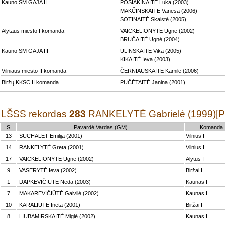
Kauno SM GAJA II
POSIAKINAITĖ Luka (2003)
MAKČINSKAITĖ Vanesa (2006)
SOTINAITĖ Skaistė (2005)
Alytaus miesto I komanda
VAICKELIONYTĖ Ugnė (2002)
BRUČAITĖ Ugnė (2004)
Kauno SM GAJA III
ULINSKAITĖ Vika (2005)
KIKAITĖ Ieva (2003)
Vilniaus miesto II komanda
ČERNIAUSKAITĖ Kamilė (2006)
Biržų KKSC II komanda
PUČĖTAITĖ Janina (2001)
LŠSS rekordas
283
RANKELYTĖ Gabrielė (1999)[Pol
S
Pavardė Vardas (GM)
Komanda
13
SUCHALET Emilija (2001)
Vilnius I
14
RANKELYTĖ Greta (2001)
Vilnius I
17
VAICKELIONYTĖ Ugnė (2002)
Alytus I
9
VASERYTĖ Ieva (2002)
Biržai I
1
DAPKEVIČIŪTĖ Neda (2003)
Kaunas I
7
MAKAREVIČIŪTĖ Gaivilė (2002)
Kaunas I
10
KARALIŪTĖ Ineta (2001)
Biržai I
8
LIUBAMIRSKAITĖ Miglė (2002)
Kaunas I