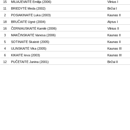
15
MILIAJEVAITĖ Emilija (2006)
Vilnius I
11
BRIEDYTĖ Meda (2002)
Biržai I
2
POSIAKINAITĖ Luka (2003)
Kaunas II
18
BRUČAITĖ Ugnė (2004)
Alytus I
16
ČERNIAUSKAITĖ Kamilė (2006)
Vilnius II
3
MAKČINSKAITĖ Vanesa (2006)
Kaunas II
5
SOTINAITĖ Skaistė (2005)
Kaunas II
4
ULINSKAITĖ Vika (2005)
Kaunas III
6
KIKAITĖ Ieva (2003)
Kaunas III
12
PUČĖTAITĖ Janina (2001)
Biržai II