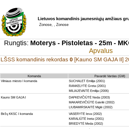
Lietuvos komandinis jaunesniųjų amžiaus gr
Zonose, , Zonose
Rungtis:
Moterys - Pistoletas - 25m - MK
Apvalus
LŠSS komandinis rekordas
0
[Kauno SM GAJA II] 2
Komanda
Pavardė Vardas (GM)
Vilniaus miesto I komanda
SUCHALET Emilija (2001)
RANKELYTĖ Greta (2001)
MILIAJEVAITĖ Emilija (2006)
Kauno SM GAJA I
DAPKEVIČIŪTĖ Neda (2003)
MAKAREVIČIŪTĖ Gaivilė (2002)
LIUBAMIRSKAITĖ Miglė (2002)
Biržų KKSC I komanda
VASERYTĖ Ieva (2002)
KARALIŪTĖ Ineta (2001)
BRIEDYTĖ Meda (2002)