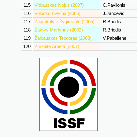
115
Vitkauskas Nojus (2007)
Č.Pavilonis
116
Volodko Evelina (2005)
J.Jancevič
117
Žagrakalytė Žygimantė (2005)
R.Briedis
118
Zakrys Martynas (2002)
R.Briedis
119
Žalkauskas Teodoras (2003)
V.Pabalienė
120
Zurzaitė Arneta (2007)