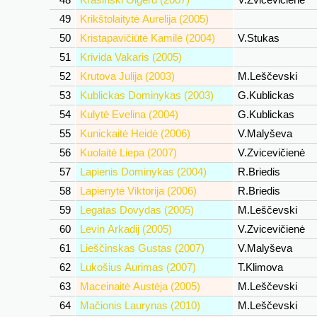
49
Krikštolaitytė Aurelija (2005)
50
Kristapavičiūtė Kamilė (2004)
V.Stukas
51
Krivida Vakaris (2005)
52
Krutova Julija (2003)
M.Leščevski
53
Kublickas Dominykas (2003)
G.Kublickas
54
Kulytė Evelina (2004)
G.Kublickas
55
Kunickaitė Heidė (2006)
V.Malyševa
56
Kuolaitė Liepa (2007)
V.Zvicevičienė
57
Lapienis Dominykas (2004)
R.Briedis
58
Lapienytė Viktorija (2006)
R.Briedis
59
Legatas Dovydas (2005)
M.Leščevski
60
Levin Arkadij (2005)
V.Zvicevičienė
61
Lieščinskas Gustas (2007)
V.Malyševa
62
Lukošius Aurimas (2007)
T.Klimova
63
Maceinaitė Austėja (2005)
M.Leščevski
64
Mačionis Laurynas (2010)
M.Leščevski