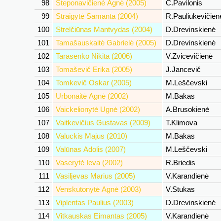
98
Steponavičienė Agnė (2005)
Č.Pavilonis
99
Straigytė Samanta (2004)
R.Pauliukevičie
100
Strelčiūnas Mantvydas (2004)
D.Drevinskienė
101
Tamašauskaitė Gabrielė (2005)
D.Drevinskienė
102
Tarasenko Nikita (2006)
V.Zvicevičienė
103
Tomaševič Erika (2005)
J.Jancevič
104
Tomkevič Oskar (2005)
M.Leščevski
105
Urbonaitė Agnė (2002)
M.Bakas
106
Vaickelionytė Ugnė (2002)
A.Brusokienė
107
Vaitkevičius Gustavas (2009)
T.Klimova
108
Valuckis Majus (2010)
M.Bakas
109
Valūnas Adolis (2007)
M.Leščevski
110
Vaserytė Ieva (2002)
R.Briedis
111
Vasiljevas Marius (2005)
V.Karandienė
112
Venskutonytė Agnė (2003)
V.Stukas
113
Viplentas Paulius (2003)
D.Drevinskienė
114
Vitkauskas Eimantas (2005)
V.Karandienė