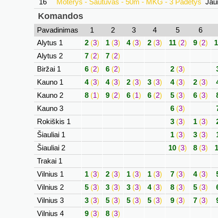
16
Moterys - Šautuvas - 50m - MKG - 3 Padėtys
Jau
Komandos
Pavadinimas
1
2
3
4
5
6
Alytus 1
2
(
3
)
1
(
3
)
4
(
3
)
2
(
3
)
11
(
2
)
9
(
2
)
1
Alytus 2
7
(
2
)
7
(
2
)
Biržai 1
6
(
2
)
6
(
2
)
2
(
3
)
Kauno 1
4
(
3
)
4
(
3
)
2
(
3
)
3
(
3
)
4
(
3
)
2
(
3
)
Kauno 2
8
(
1
)
9
(
2
)
6
(
1
)
6
(
2
)
5
(
3
)
6
(
3
)
Kauno 3
6
(
3
)
Rokiškis 1
3
(
3
)
1
(
3
)
Šiauliai 1
1
(
3
)
3
(
3
)
Šiauliai 2
10
(
3
)
8
(
3
)
1
Trakai 1
Vilnius 1
1
(
3
)
2
(
3
)
1
(
3
)
1
(
3
)
7
(
3
)
4
(
3
)
Vilnius 2
5
(
3
)
3
(
3
)
3
(
3
)
4
(
3
)
8
(
3
)
5
(
3
)
Vilnius 3
3
(
3
)
5
(
3
)
5
(
3
)
5
(
3
)
9
(
3
)
7
(
3
)
Vilnius 4
9
(
3
)
8
(
3
)