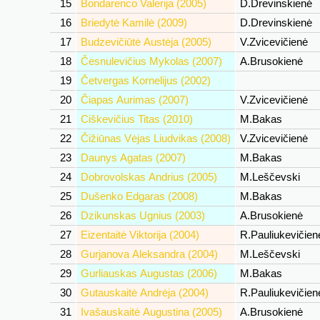
15
Bondarenco Valerija (2005)
D.Drevinskienė
16
Briedytė Kamilė (2009)
D.Drevinskienė
17
Budzevičiūtė Austėja (2005)
V.Zvicevičienė
18
Česnulevičius Mykolas (2007)
A.Brusokienė
19
Četvergas Kornelijus (2002)
20
Čiapas Aurimas (2007)
V.Zvicevičienė
21
Ciškevičius Titas (2010)
M.Bakas
22
Čižiūnas Vėjas Liudvikas (2008)
V.Zvicevičienė
23
Daunys Agatas (2007)
M.Bakas
24
Dobrovolskas Andrius (2005)
M.Leščevski
25
Dušenko Edgaras (2008)
M.Bakas
26
Dzikunskas Ugnius (2003)
A.Brusokienė
27
Eizentaitė Viktorija (2004)
R.Pauliukevičie
28
Gurjanova Aleksandra (2004)
M.Leščevski
29
Gurliauskas Augustas (2006)
M.Bakas
30
Gutauskaitė Andrėja (2004)
R.Pauliukevičie
31
Ivašauskaitė Augustina (2005)
A.Brusokienė