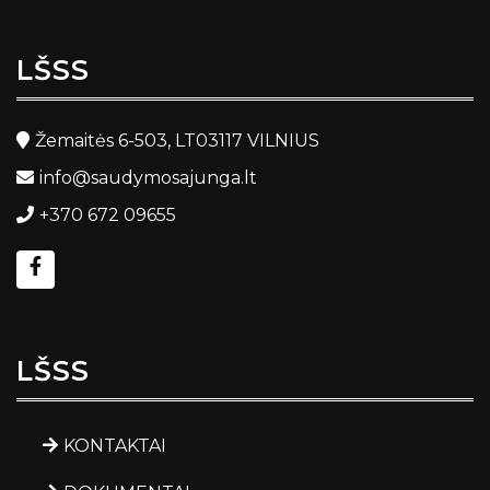
LŠSS
Žemaitės 6-503, LT03117 VILNIUS
info@saudymosajunga.lt
+370 672 09655
LŠSS
KONTAKTAI