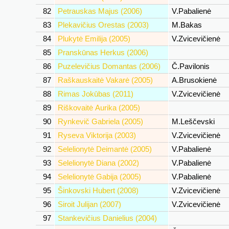
82
Petrauskas Majus (2006)
V.Pabalienė
83
Plekavičius Orestas (2003)
M.Bakas
84
Plukytė Emilija (2005)
V.Zvicevičienė
85
Pranskūnas Herkus (2006)
86
Puzelevičius Domantas (2006)
Č.Pavilonis
87
Raškauskaitė Vakarė (2005)
A.Brusokienė
88
Rimas Jokūbas (2011)
V.Zvicevičienė
89
Riškovaitė Aurika (2005)
90
Rynkevič Gabriela (2005)
M.Leščevski
91
Ryseva Viktorija (2003)
V.Zvicevičienė
92
Selelionytė Deimantė (2005)
V.Pabalienė
93
Selelionytė Diana (2002)
V.Pabalienė
94
Selelionytė Gabija (2005)
V.Pabalienė
95
Šinkovski Hubert (2008)
V.Zvicevičienė
96
Siroit Julijan (2007)
V.Zvicevičienė
97
Stankevičius Danielius (2004)