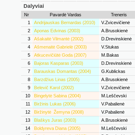
Dalyviai
Nr
Pavardė Vardas
Treneris
1
Andrijauskas Bernardas (2010)
V.Zvicevičienė
2
Aponas Edvinas (2003)
A.Brusokienė
3
Ašakaitė Vilmantė (2002)
D.Drevinskienė
4
Ašmenaitė Gabrielė (2003)
V.Stukas
5
Atkucevičiūtė Goda (2007)
M.Bakas
6
Bajoras Kasparas (2003)
D.Drevinskienė
7
Barauskas Domantas (2004)
G.Kublickas
8
Barzdžius Linas (2005)
A.Brusokienė
9
Belevič Karol (2002)
V.Zvicevičienė
10
Bingelytė Sabina (2004)
M.Leščevski
11
Biržinis Lukas (2006)
V.Pabalienė
12
Biržinytė Žemyna (2008)
V.Pabalienė
13
Blaškys Juras (2003)
A.Brusokienė
14
Boldyreva Diana (2005)
M.Leščevski