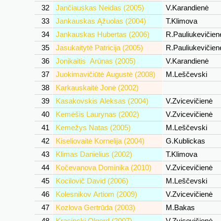
32
Jančiauskas Neidas (2005)
V.Karandienė
33
Jankauskas Ąžuolas (2004)
T.Klimova
34
Jankauskas Hubertas (2006)
R.Pauliukevičie
35
Jasukaitytė Patricija (2005)
R.Pauliukevičie
36
Jonikaitis Arūnas (2005)
V.Karandienė
37
Juokimavičiūtė Augustė (2008)
M.Leščevski
38
Karkauskaitė Jonė (2002)
39
Kasakovskis Aleksas (2004)
V.Zvicevičienė
40
Kemėšis Laurynas (2002)
V.Zvicevičienė
41
Kemežys Natas (2005)
M.Leščevski
42
Kiseliovaitė Kornelija (2004)
G.Kublickas
43
Klimas Danielius (2002)
T.Klimova
44
Kočevanova Dominika (2010)
V.Zvicevičienė
45
Kocilovič David (2006)
M.Leščevski
46
Kolesnikov Artiom (2009)
V.Zvicevičienė
47
Kozlova Gertrūda (2003)
M.Bakas
48
Krasinski Olgerd (2007)
V.Zvicevičienė