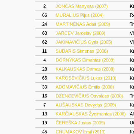
2
JONČAS Martynas (2007)
Ka
66
MURALIUS Pijus (2004)
Ro
24
MARTINĖNAS Adas (2009)
Tr
63
JARCEV Jaroslav (2009)
Vi
62
JAKIMAVIČIUS Gytis (2005)
Vi
11
SUDARIS Simonas (2006)
Ka
4
DORNYKAS Eimantas (2009)
Ka
28
KALKAUSKAS Domas (2008)
Ka
65
KAROSEVIČIUS Lukas (2010)
Ka
30
ADOMAVIČIUS Emilis (2008)
Ka
16
DZENCEVIČIUS Osvaldas (2008)
Tr
7
ALIŠAUSKAS Dovydas (2009)
Ka
18
KARČIAUSKAS Žygimantas (2006)
Al
19
ČEREŠKA Justas (2009)
Ut
45
CHUMAKOV Emil (2010)
Ka