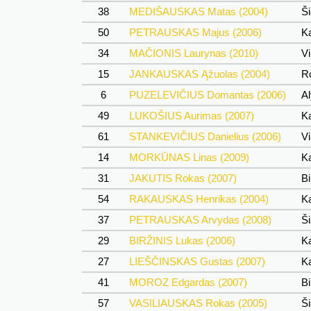
38
MEDIŠAUSKAS Matas (2004)
Ši
50
PETRAUSKAS Majus (2006)
Ka
34
MAČIONIS Laurynas (2010)
Vi
15
JANKAUSKAS Ąžuolas (2004)
Ro
6
PUZELEVIČIUS Domantas (2006)
Al
49
LUKOŠIUS Aurimas (2007)
Ka
61
STANKEVIČIUS Danielius (2006)
Vi
14
MORKŪNAS Linas (2009)
Ka
31
JAKUTIS Rokas (2007)
Bi
54
RAKAUSKAS Henrikas (2004)
Ka
37
PETRAUSKAS Arvydas (2008)
Ši
29
BIRŽINIS Lukas (2006)
Ka
27
LIEŠČINSKAS Gustas (2007)
Ka
41
MOROZ Edgardas (2007)
Bi
57
VASILIAUSKAS Rokas (2005)
Ši