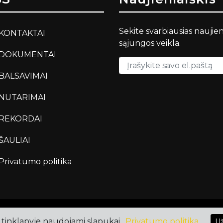
Sekite svarbiausias naujie
KONTAKTAI
sąjungos veikla.
DOKUMENTAI
BALSAVIMAI
NUTARIMAI
REKORDAI
ŠAULIAI
Privatumo politika
tinklapyje naudojami slapukai .
Privatumo politika
Už