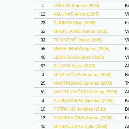
1
JAKELIS Mantas (2006)
Ka
12
VALŪNAS Adolis (2007)
Vi
23
ŠLIUMPA Pijus (2006)
Ka
52
MASIULANEC Bartoš (2005)
Vi
32
TOMKEVIČ Oskar (2005)
Vi
55
MEGELINSKAS Ignas (2005)
Ka
46
LEGATAS Dovydas (2005)
Vi
67
BULOTA Kajus (2010)
Al
3
MINKEVIČIUS Grantas (2009)
Bi
25
MARTINĖNAS Šarūnas (2009)
Tr
51
NASTULEVIČIUS Orestas (2009)
Al
9
KULIKAUSKAS Giedrius (2006)
Ka
10
PETRONIS Jokūbas (2010)
Bi
13
STANKEVIČIUS Aronas (2008)
Ka
42
MINIKAUSKAS Rytis (2008)
Al