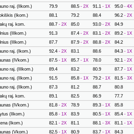
uno raj. (IIkom.)
79.9
88.5
- 2X
91.1
- 1X
95.0
- 4X
kiškis (Ikom.)
88.1
79.2
88.4
96.2
- 2X
akų raj. kom.
88.7
- 2X
85.0
93.0
- 2X
84.9
lnius (IIIkom.)
91.3
87.4
- 2X
83.1
- 2X
89.2
- 1X
lnius (IIIkom.)
87.7
87.9
- 2X
88.8
- 2X
84.2
uno raj. (Ikom.)
92.4
- 2X
83.1
88.6
84.3
- 1X
unas (IVkom.)
87.5
- 1X
85.7
- 1X
78.0
92.1
- 2X
uno raj. (IIIkom.)
89.4
83.2
80.9
87.7
- 1X
uno raj. (IIkom.)
91.5
85.8
- 1X
79.2
- 1X
81.5
- 3X
uno raj. (IIkom.)
87.3
81.2
88.7
80.8
akų raj. kom.
89.1
82.5
86.9
77.7
unas (IVkom.)
81.8
- 2X
78.9
89.3
- 1X
85.8
ytus (IIkom.)
85.8
- 1X
83.9
80.5
- 1X
85.4
- 1X
ena (Ikom.)
82.1
- 2X
81.1
88.1
- 3X
81.1
- 1X
unas (Vkom.)
82.5
- 1X
80.9
83.7
- 1X
84.3