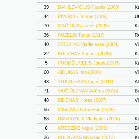
39
DANILEVIČIUS Karolis (2009)
Ka
44
PIVORAS Tomas (2006)
Ut
70
MAČIONIS Jonas (2009)
Ka
36
PUZELIS Tadas (2010)
Ro
40
STECHAS Vladislavas (2008)
Vi
22
BULVINAS Andrius (2009)
Ka
5
PUODŽIUVELIS Jonas (2009)
Ka
60
AIDUKAS Itan (2006)
Vi
43
VITKAUSKAS Ignas (2011)
Al
71
VAIČIŪLĖNAS Artūras (2010)
Bi
48
EIDĖNAS Kipras (2007)
Vi
56
MISIOVIČ Gabrielius (2008)
68
HARBUZIUK Vladyslav (2010)
Ka
8
KREGŽDĖ Kajus (2008)
Bi
26
PUIDOKAS Mykolas (2012)
Ka