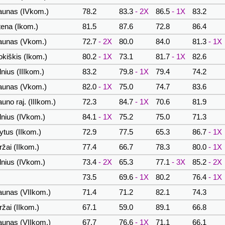
unas (IVkom.)
78.2
83.3
- 2X
86.5
- 1X
83.2
ena (Ikom.)
81.5
87.6
72.8
86.4
unas (Vkom.)
72.7
- 2X
80.0
84.0
81.3
- 1X
kiškis (Ikom.)
80.2
- 1X
73.1
81.7
- 1X
82.6
lnius (IIIkom.)
83.2
79.8
- 1X
79.4
74.2
unas (Vkom.)
82.0
- 1X
75.0
74.7
83.6
uno raj. (IIIkom.)
72.3
84.7
- 1X
70.6
81.9
lnius (IVkom.)
84.1
- 1X
75.2
75.0
71.3
ytus (IIkom.)
72.9
77.5
65.3
86.7
- 1X
ržai (IIkom.)
77.4
66.7
78.3
80.0
- 1X
lnius (IVkom.)
73.4
- 2X
65.3
77.1
- 3X
85.2
- 2X
73.5
69.6
- 1X
80.2
76.4
- 1X
unas (VIIkom.)
71.4
71.2
82.1
74.3
ržai (IIkom.)
67.1
59.0
89.1
66.8
unas (VIIkom.)
67.7
76.6
- 1X
71.1
66.1