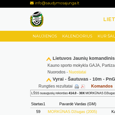
info@saudymosajunga.lt
LIE
NAUJIENOS
KALENDORIUS
KUR ŠA
Lietuvos Jaunių komandini
Kauno sporto mokykla GAJA, Partiz
Nuorodos -
Nuostatai
Vyrai - Šautuvas - 10m - PnG 
Rungties rezultatai
Komandos
LŠSS suaugusių rekordas
414.0 - 30X
MORKŪNAS Džiugas (2
Startas1
Pavardė Vardas (GM)
59
MORKŪNAS Džiugas (2005)
Ka