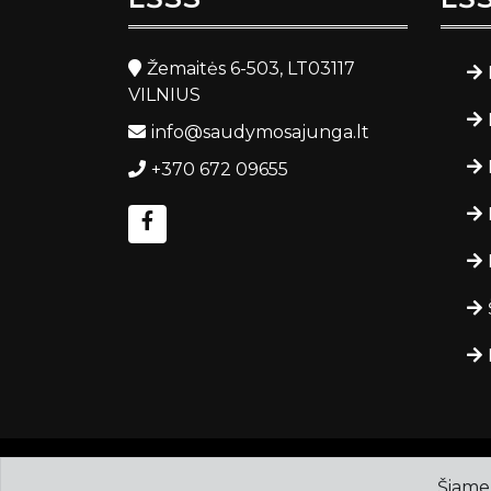
Žemaitės 6-503, LT03117
VILNIUS
info@saudymosajunga.lt
+370 672 09655
Autorinės teisės ©
saudymosajunga.lt
.
Šiame 