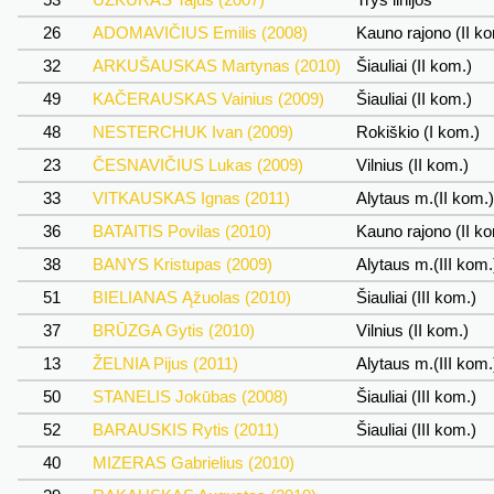
26
ADOMAVIČIUS Emilis (2008)
Kauno rajono (II k
32
ARKUŠAUSKAS Martynas (2010)
Šiauliai (II kom.)
49
KAČERAUSKAS Vainius (2009)
Šiauliai (II kom.)
48
NESTERCHUK Ivan (2009)
Rokiškio (I kom.)
23
ČESNAVIČIUS Lukas (2009)
Vilnius (II kom.)
33
VITKAUSKAS Ignas (2011)
Alytaus m.(II kom.
36
BATAITIS Povilas (2010)
Kauno rajono (II k
38
BANYS Kristupas (2009)
Alytaus m.(III kom
51
BIELIANAS Ąžuolas (2010)
Šiauliai (III kom.)
37
BRŪZGA Gytis (2010)
Vilnius (II kom.)
13
ŽELNIA Pijus (2011)
Alytaus m.(III kom
50
STANELIS Jokūbas (2008)
Šiauliai (III kom.)
52
BARAUSKIS Rytis (2011)
Šiauliai (III kom.)
40
MIZERAS Gabrielius (2010)