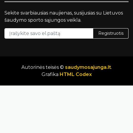
Sekite svarbiausias naujienas, susijusias su Lietuvos
šaudymo sporto sąjungos veikla.
Registruotis
Autorinės teisės ©
saudymosajunga.lt
.
Grafika
HTML Codex