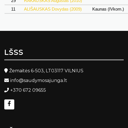
29
RAKAUSKAS Augustas (2010)
11
ALIŠAUSKAS Dovydas (2009)
Kaunas (IVkom.)
LŠSS
Žemaitės 6-503, LT03117 VILNIUS
info@saudymosajunga.lt
+370 672 09655