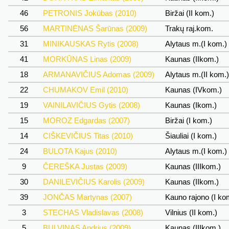
46
PETRONIS Jokūbas (2010)
Biržai (II kom.)
56
MARTINĖNAS Šarūnas (2009)
Trakų raj.kom.
31
MINIKAUSKAS Rytis (2008)
Alytaus m.(I kom.)
41
MORKŪNAS Linas (2009)
Kaunas (IIkom.)
18
ARMANAVIČIUS Adomas (2009)
Alytaus m.(II kom.
22
CHUMAKOV Emil (2010)
Kaunas (IVkom.)
19
VAINILAVIČIUS Gytis (2008)
Kaunas (Ikom.)
15
MOROZ Edgardas (2007)
Biržai (I kom.)
14
CIŠKEVIČIUS Titas (2010)
Šiauliai (I kom.)
24
BULOTA Kajus (2010)
Alytaus m.(I kom.)
9
ČEREŠKA Justas (2009)
Kaunas (IIIkom.)
30
DANILEVIČIUS Karolis (2009)
Kaunas (IIkom.)
39
JONČAS Martynas (2007)
Kauno rajono (I ko
3
STECHAS Vladislavas (2008)
Vilnius (II kom.)
5
BULVINAS Andrius (2009)
Kaunas (IIIkom.)