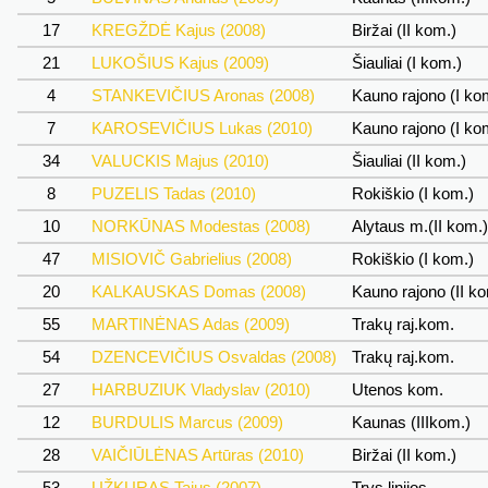
17
KREGŽDĖ Kajus (2008)
Biržai (II kom.)
21
LUKOŠIUS Kajus (2009)
Šiauliai (I kom.)
4
STANKEVIČIUS Aronas (2008)
Kauno rajono (I ko
7
KAROSEVIČIUS Lukas (2010)
Kauno rajono (I ko
34
VALUCKIS Majus (2010)
Šiauliai (II kom.)
8
PUZELIS Tadas (2010)
Rokiškio (I kom.)
10
NORKŪNAS Modestas (2008)
Alytaus m.(II kom.
47
MISIOVIČ Gabrielius (2008)
Rokiškio (I kom.)
20
KALKAUSKAS Domas (2008)
Kauno rajono (II k
55
MARTINĖNAS Adas (2009)
Trakų raj.kom.
54
DZENCEVIČIUS Osvaldas (2008)
Trakų raj.kom.
27
HARBUZIUK Vladyslav (2010)
Utenos kom.
12
BURDULIS Marcus (2009)
Kaunas (IIIkom.)
28
VAIČIŪLĖNAS Artūras (2010)
Biržai (II kom.)
53
UŽKURAS Tajus (2007)
Trys linijos