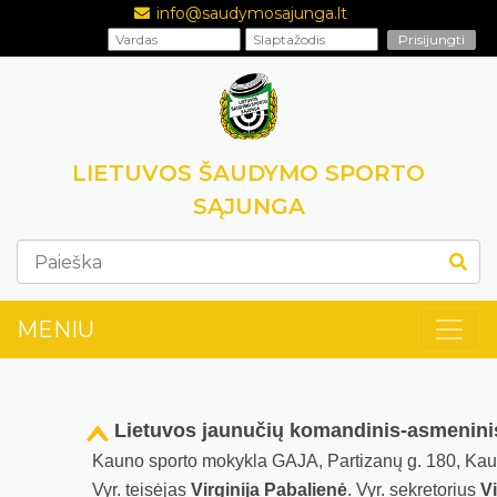
info@saudymosajunga.lt
LIETUVOS ŠAUDYMO SPORTO
SĄJUNGA
MENIU
Lietuvos jaunučių komandinis-asmenin
Kauno sporto mokykla GAJA, Partizanų g. 180, Ka
Vyr. teisėjas
Virginija Pabalienė
. Vyr. sekretorius
V