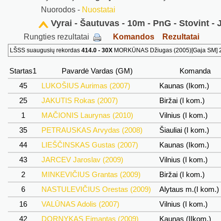
Nuorodos -
Nuostatai
Vyrai - Šautuvas - 10m - PnG - Stovint - 
Rungties rezultatai
Komandos
Rezultatai
LŠSS suaugusių rekordas
414.0 - 30X
MORKŪNAS Džiugas (2005)[Gaja SM] 20
Startas1
Pavardė Vardas (GM)
Komanda
45
LUKOŠIUS Aurimas (2007)
Kaunas (Ikom.)
25
JAKUTIS Rokas (2007)
Biržai (I kom.)
1
MAČIONIS Laurynas (2010)
Vilnius (I kom.)
35
PETRAUSKAS Arvydas (2008)
Šiauliai (I kom.)
44
LIEŠČINSKAS Gustas (2007)
Kaunas (Ikom.)
43
JARCEV Jaroslav (2009)
Vilnius (I kom.)
2
MINKEVIČIUS Grantas (2009)
Biržai (I kom.)
6
NASTULEVIČIUS Orestas (2009)
Alytaus m.(I kom.)
16
VALŪNAS Adolis (2007)
Vilnius (I kom.)
42
DORNYKAS Eimantas (2009)
Kaunas (IIkom.)