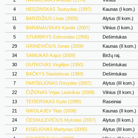
4
NEDZINSKAS Tautvydas (1997)
Kaunas (I kom.)
11
BARZDŽIUS Linas (2005)
Alytus (II kom.)
6
BARANAUSKAS Karolis (2007)
Vilnius (I kom.)
5
STUMBRYS Edmundas (1956)
Dešimtukas
29
GRINEVIČIUS Jonas (2008)
Kaunas (II kom.)
34
SAMUKAS Kajus (2009)
Biržų raj.
30
GUTKOVAS Virgilijus (1950)
Dešimtukas
12
BAČKYS Stanislovas (1969)
Dešimtukas
7
PARŠELIŪNAS Dovydas (2007)
Alytus (III kom.)
22
ČIŽIŪNAS Vėjas Liudvikas (2008)
Vilnius (II kom.)
13
TEIŠERSKAS Gytis (1990)
Raseiniai
21
NIKOLAJEV Titas (2008)
Kaunas (II kom.)
24
ČESNULEVIČIUS Mykolas (2007)
Alytus (II kom.)
17
KISELIOVAS Martynas (2005)
Alytus (III kom.)