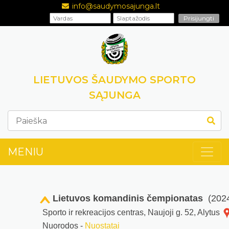
info@saudymosajunga.lt
LIETUVOS ŠAUDYMO SPORTO
SĄJUNGA
MENIU
Lietuvos komandinis čempionatas
(2024
Sporto ir rekreacijos centras, Naujoji g. 52, Alytus
Nuorodos -
Nuostatai