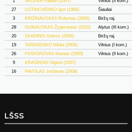
1
SKUDER Fabian (2007)
Vilnius (II kom.)
27
USTINCHENKO Igor (1966)
Šiauliai
3
KRIŽINAUSKAS Robertas (2006)
Biržų raj.
28
GUMAUSKAS Žygimantas (2010)
Alytus (III kom.)
20
SKADINIS Gelmis (2006)
Biržų raj.
19
TARASENKO Nikita (2006)
Vilnius (I kom.)
26
FIODOROVAS Mantas (2009)
Vilnius (II kom.)
9
KRASINSKI Olgerd (2007)
16
PAVOLAS Jordanas (2008)
LŠSS