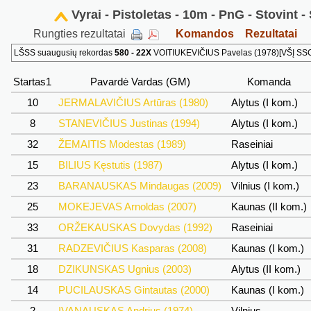
Vyrai - Pistoletas - 10m - PnG - Stovint 
Rungties rezultatai
Komandos
Rezultatai
LŠSS suaugusių rekordas
580 - 22X
VOITIUKEVIČIUS Pavelas (1978)[VŠĮ SSC]
Startas1
Pavardė Vardas (GM)
Komanda
10
JERMALAVIČIUS Artūras (1980)
Alytus (I kom.)
8
STANEVIČIUS Justinas (1994)
Alytus (I kom.)
32
ŽEMAITIS Modestas (1989)
Raseiniai
15
BILIUS Kęstutis (1987)
Alytus (I kom.)
23
BARANAUSKAS Mindaugas (2009)
Vilnius (I kom.)
25
MOKEJEVAS Arnoldas (2007)
Kaunas (II kom.)
33
ORŽEKAUSKAS Dovydas (1992)
Raseiniai
31
RADZEVIČIUS Kasparas (2008)
Kaunas (I kom.)
18
DZIKUNSKAS Ugnius (2003)
Alytus (II kom.)
14
PUCILAUSKAS Gintautas (2000)
Kaunas (I kom.)
2
IVANAUSKAS Andrius (1974)
Vilnius